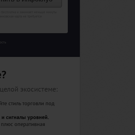
я бесплатна и занимает меньше минуты
анковская карта не требуется
ость
е?
 целой экосистеме:
те стиль торговли под
 и сигналы уровней.
 плюс оперативная