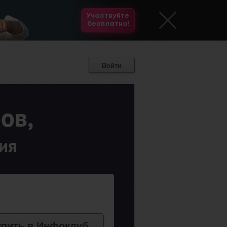
Участвуйте
бесплатно!
Войти
ов,
ия
упить в Инфоклуб