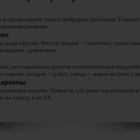
а и продюсируем только трейдеров-практиков. У каждог
оверенные решения.
оки
ы ради курсов». Вместо лекций — советники, пошаговые
естируете, применяете.
аты, нет навязанных пакетов и «обязательных модулей»
ко нужное: сегодня — робот, завтра — живая встреча с а
 харизмы
вационных коучей». Только те, кто умеет зарабатывать и 
 по голосу, а по P/L.