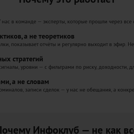
Почему это работает
глубокого теханализа.
У нас в команде — эксперты, которые прошли через все
ктиков, а не теоретиков
лки, показывает отчёты и регулярно выходит в эфир. Не
ных стратегий
сигналы, уровни — с фильтрами по риску, доходности, д
и, а не словам
рминалов, записи сделок — у нас не обещания, а конкр
Почему Инфоклуб — не как вс