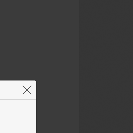
ceRanger
Артём Дудкевич
остью автоматический советник
: анализирует последние 3–8
ь, даёт прогноз с точностью ≈
 сам рассчитывает объём, стоп-
и тейк-профит и присылает
л в Telegram за 30–60 минут до
.
×
ptoAutomator
Евгений Стриж