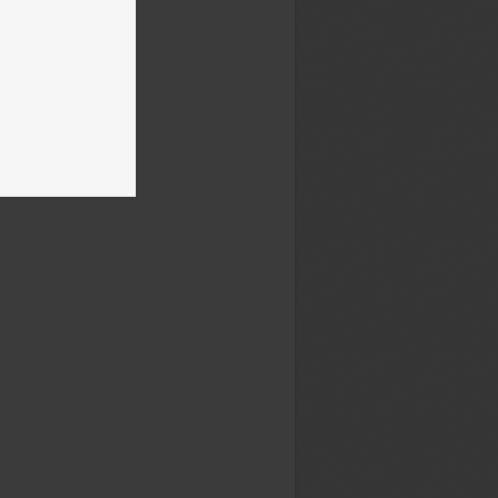
труктор автоматических
егий для крипторынка:
айте 5 встроенных алгоритмов
ирайте бота под Binance, Bybit,
и другие биржи прямо в
rader 5. В комплекте — примеры
ых стратегий, пошаговый
курс и регулярные онлайн-
чи с автором. Обновления и
ержка включены.
lone
Владимир Чамин
 для циклического трейдинга:
ару минут находит прибыльные
ные циклы на валютах, акциях
черсах. Можно запустить авто-
влю или торговать вручную по
енным паттернам.