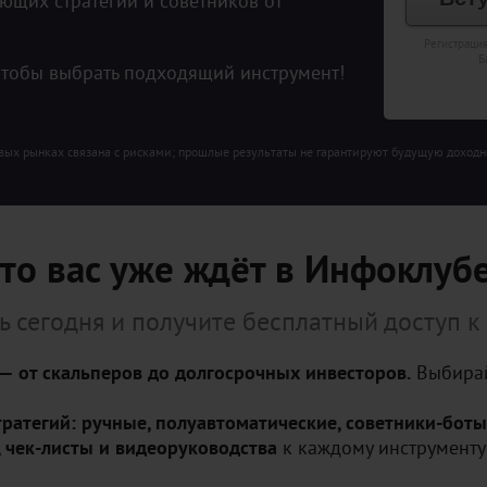
ющих стратегий и советников от
Регистраци
Б
чтобы выбрать подходящий инструмент!
овых рынках связана с рисками; прошлые результаты не гарантируют будущую доходн
то вас уже ждёт в Инфоклуб
 сегодня и получите бесплатный доступ к
— от скальперов до долгосрочных инвесторов.
Выбирай
ратегий: ручные, полуавтоматические, советники-боты
 чек-листы и видеоруководства
к каждому инструменту