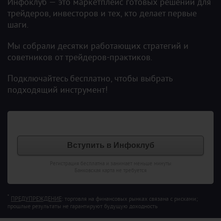
Инфоклуб — это маркетплейс готовых решений для
трейдеров, инвесторов и тех, кто делает первые
шаги.
Мы собрали десятки работающих стратегий и
советников от трейдеров-практиков.
Подключайтесь бесплатно, чтобы выбрать
подходящий инструмент!
Вступить в Инфоклуб
Регистрация бесплатна и занимает меньше минуты
Банковская карта не требуется
*
ПРЕДУПРЕЖДЕНИЕ
: торговля на финансовых рынках связана с рисками;
прошлые результаты не гарантируют будущую доходность