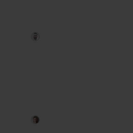
приходят в Telegram.
PriceRanger
Артём Дудкевич
Полностью автоматический советник
Forex: анализирует последние 3–8
недель, даёт прогноз с точностью ≈
75 %, сам рассчитывает объём, стоп-
лосс и тейк-профит и присылает
сигнал в Telegram за 30–60 минут до
входа.
LevelHunter
Любовь Зуева
Индикатор уровней активности: