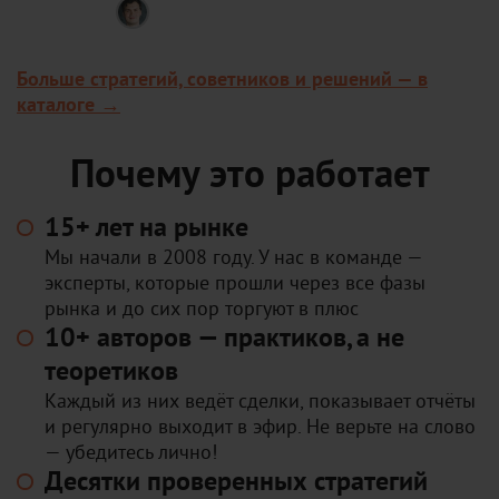
Владимир Чамин
Робот для циклического трейдинга:
за пару минут находит прибыльные
Больше стратегий, советников и решений — в
рыночные циклы на валютах, акциях
и фьючерсах. Можно запустить авто-
каталоге →
торговлю или торговать вручную по
найденным паттернам.
Почему это работает
15+ лет на рынке
Мы начали в 2008 году. У нас в команде —
эксперты, которые прошли через все фазы
рынка и до сих пор торгуют в плюс
10+ авторов — практиков, а не
теоретиков
Каждый из них ведёт сделки, показывает отчёты
и регулярно выходит в эфир. Не верьте на слово
— убедитесь лично!
Десятки проверенных стратегий