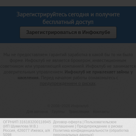
Зарегистрируйтесь сегодня и получите
бесплатный доступ
Зарегистрироваться в Инфоклубе
Мы не предоставляем гарантий заработка в какой бы то ни было
форме. Инфоклуб не является брокером, инвестиционным
советником или управляющей компанией. Инфоклуб не занимается
доверительным управлением.
Инфоклуб не привлекает займы у
населения.
Перед началом работы ознакомьтесь с
предупреждением о рисках
.
© 2008−2026
Инфоклуб
Для авторов
Группы
Трансляции
Контакты
ОГРНИП 316183200118945
Договор-оферта
|
Пользовательское
(ИП Шумилова М.В.)
соглашение
|
Предупреждение о рисках
Россия, 426077 Ижевск, а/я
Политика конфиденциальности (обработка
5098
персональных данных)